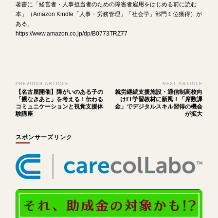
著書に「経営者・人事担当者のための障害者雇用をはじめる前に読む
本」（Amazon Kindle「人事・労務管理」「社会学」部門１位獲得）が
ある。
https://www.amazon.co.jp/dp/B0773TRZ77
Post
PREVIOUS ARTICLE
NEXT ARTICLE
【名古屋開催】障がいのある子の
就労継続支援施設・通信制高校向
Navigation
「親なきあと」を考える！伝わる
けIT学習教材に新風！「席数課
コミュニケーションと視覚支援体
金」でデジタルスキル習得の機会
験講座
が拡大
スポンサーズリンク