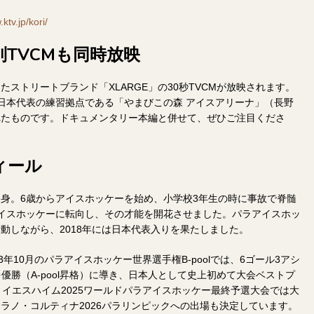
ktv.jp/kori/
別TVCMも同時放映
ストリートブランド「XLARGE」の30秒TVCMが放映されます。
日本代表の練習拠点である「やまびこの森 アイスアリーナ」（長野
れたものです。ドキュメンタリー本編と併せて、ぜひご注目くださ
ィール
府出身。6歳からアイスホッケーを始め、小学校3年生の時に事故で脊髄
イスホッケーに転向し、その才能を開花させました。パラアイスホッ
動しながら、2018年には日本代表入りを果たしました。
年10月のパラアイスホッケー世界選手権B-poolでは、6ゴール3アシ
を優勝（A-pool昇格）に導き、日本人として史上初めて大会ベストプ
。イエスハイム2025ワールドパラアイスホッケー最終予選大会では大
ラノ・コルティナ2026パラリンピックへの出場も決定しています。