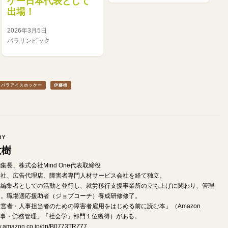
ケー日本代表として
出場！
2026年3月5日
パラリンピック
パラアイスホッケー
伊藤樹
BY
大樹
od編集長、株式会社Mind One代表取締役
会社、広告代理店、障害者専門人材サービス会社を経て独立。
・編集者としての活動と並行し、就労移行支援事業所の立ち上げに関わり、管理
る。職場適応援助者（ジョブコーチ）養成研修修了。
営者・人事担当者のための障害者雇用をはじめる前に読む本」（Amazon
e「人事・労務管理」「社会学」部門１位獲得）がある。
ww.amazon.co.jp/dp/B0773TRZ77