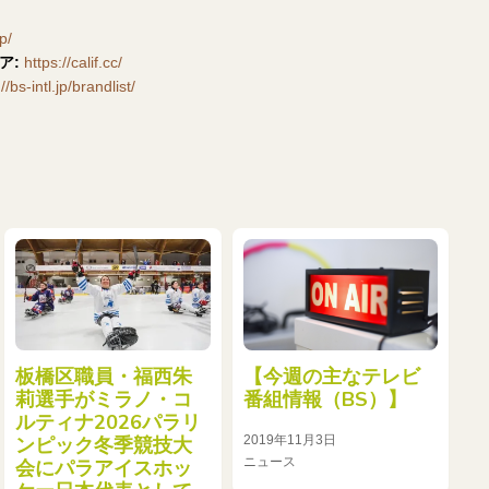
jp/
ア:
https://calif.cc/
//bs-intl.jp/brandlist/
板橋区職員・福西朱
【今週の主なテレビ
莉選手がミラノ・コ
番組情報（BS）】
ルティナ2026パラリ
2019年11月3日
ンピック冬季競技大
ニュース
会にパラアイスホッ