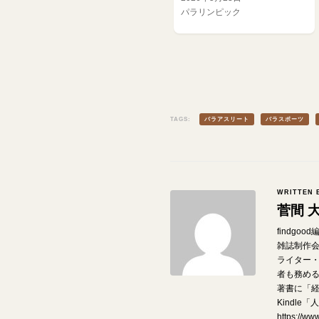
パラリンピック
TAGS:
パラアスリート
パラスポーツ
WRITTEN 
菅間 
findgo
雑誌制作
ライター
者も務め
著書に「経
Kindl
https://w