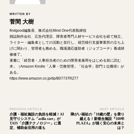
WRITTEN BY
菅間 大樹
findgood編集長、株式会社Mind One代表取締役
雑誌制作会社、広告代理店、障害者専門人材サービス会社を経て独立。
ライター・編集者としての活動と並行し、就労移行支援事業所の立ち上
げに関わり、管理者も務める。職場適応援助者（ジョブコーチ）養成研
修修了。
著書に「経営者・人事担当者のための障害者雇用をはじめる前に読む
本」（Amazon Kindle「人事・労務管理」「社会学」部門１位獲得）が
ある。
https://www.amazon.co.jp/dp/B0773TRZ77
Post
PREVIOUS ARTICLE
NEXT ARTICLE
介護・福祉施設の負担を軽減！AI
障がい福祉の「18歳の壁」を乗り
Navigation
見守りシステム「asilla care」が
越える！新複合施設『100年
TAIS「介護テクノロジー」に選
PLAZA』が描く安心の未来と
定、補助金活用の道も
は？