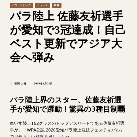
パラリンピック
ニュース
新着
パラ陸上 佐藤友祈選手
が愛知で3冠達成！自己
ベスト更新でアジア大
会へ弾み
by
菅間 大樹
2026年5月10日
パラ陸上界のスター、佐藤友祈選
手が愛知で躍動！驚異の3種目制覇
車いす陸上T52クラスのトップアスリートである佐藤友祈選
手が、「WPA公認 2026愛知パラ陸上競技フェスティバル」
で目覚ましい結果を出しました。