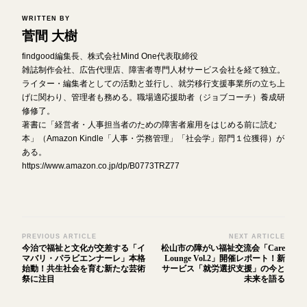
WRITTEN BY
菅間 大樹
findgood編集長、株式会社Mind One代表取締役
雑誌制作会社、広告代理店、障害者専門人材サービス会社を経て独立。
ライター・編集者としての活動と並行し、就労移行支援事業所の立ち上
げに関わり、管理者も務める。職場適応援助者（ジョブコーチ）養成研
修修了。
著書に「経営者・人事担当者のための障害者雇用をはじめる前に読む
本」（Amazon Kindle「人事・労務管理」「社会学」部門１位獲得）が
ある。
https://www.amazon.co.jp/dp/B0773TRZ77
Post
PREVIOUS ARTICLE
NEXT ARTICLE
今治で福祉と文化が交差する「イ
松山市の障がい福祉交流会「Care
Navigation
マバリ・パラビエンナーレ」本格
Lounge Vol.2」開催レポート！新
始動！共生社会を育む新たな芸術
サービス「就労選択支援」の今と
祭に注目
未来を語る