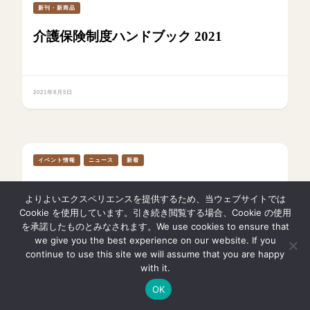
新刊・新商品
介護保険制度ハンドブック 2021
2021年8月5日
イベント情報
ニュース
新着
2026年開催！第7回全日本ID（知的障が
よりよいエクスペリエンスを提供するため、当ウェブサイトでは
い者）柔道大会で共生社会の実現へ – 大
Cookie を使用しています。引き続き閲覧する場合、Cookie の使用
会概要と参加資格を解説
を承諾したものとみなされます。We use cookies to ensure that
we give you the best experience on our website. If you
continue to use this site we will assume that you are happy
with it.
2026年7月28日
OK