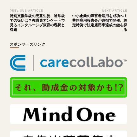
Post
PREVIOUS ARTICLE
NEXT ARTICLE
特別支援学級の児童生徒、通常級
中小企業の障害者雇用を成功へ！
Navigation
での扱いは？教職員アンケートで
共同雇用報告会が原宿で開催、算
見るインクルーシブ教育の現状と
定特例で法定雇用率達成の鍵を探
課題
る
スポンサーズリンク