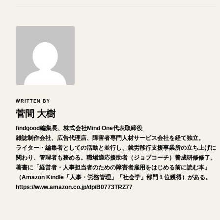
WRITTEN BY
菅間 大樹
findgood編集長、株式会社Mind One代表取締役
雑誌制作会社、広告代理店、障害者専門人材サービス会社を経て独立。
ライター・編集者としての活動と並行し、就労移行支援事業所の立ち上げに
関わり、管理者も務める。職場適応援助者（ジョブコーチ）養成研修修了。
著書に「経営者・人事担当者のための障害者雇用をはじめる前に読む本」
（Amazon Kindle「人事・労務管理」「社会学」部門１位獲得）がある。
https://www.amazon.co.jp/dp/B0773TRZ77