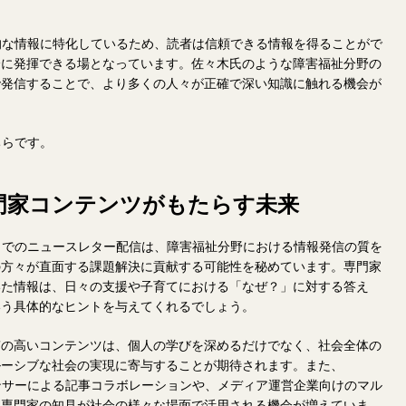
い専門的な情報に特化しているため、読者は信頼できる情報を得ることがで
分に発揮できる場となっています。佐々木氏のような障害福祉分野の
で発信することで、より多くの人々が正確で深い知識に触れる機会が
こちらです。
門家コンテンツがもたらす未来
ter」でのニュースレター配信は、障害福祉分野における情報発信の質を
の方々が直面する課題解決に貢献する可能性を秘めています。専門家
いた情報は、日々の支援や子育てにおける「なぜ？」に対する答え
いう具体的なヒントを与えてくれるでしょう。
質の高いコンテンツは、個人の学びを深めるだけでなく、社会全体の
ルーシブな社会の実現に寄与することが期待されます。また、
フルエンサーによる記事コラボレーションや、メディア運営企業向けのマル
、専門家の知見が社会の様々な場面で活用される機会が増えていま