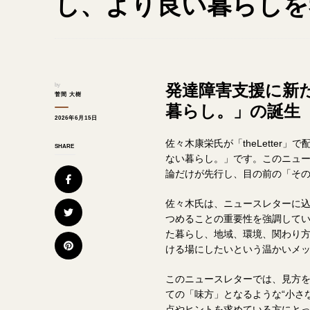
し、より良い暮らしを
発達障害支援に新
by
菅間 大樹
暮らし。」の誕生
2026年6月15日
佐々木康栄氏が「theLette
SHARE
ない暮らし。」です。このニュ
論だけが先行し、目の前の「そ
佐々木氏は、ニュースレターに
つめることの重要性を強調して
た暮らし、地域、環境、関わり
ける場にしたいという温かいメ
このニュースレターでは、見方
ての「味方」となるような“小さ
点やヒントを求めている方にと