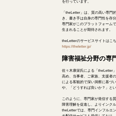
を行っています。
「theLetter」は、質の高
き、書き手は自身の専門性を存
専門家がこのプラットフォーム
生まれることが期待されます。
theLetterのサービスサイトは
https://theletter.jp/
障害福祉分野の専
佐々木康栄氏による「theLet
高め、当事者、ご家族、支援者
による客観的で深い洞察に基づ
や、「どうすれば良いか？」と
このように、専門家が発信する
障害理解を促進し、よりインク
theLetterでは、専門イン
チ配信サービスも提供しており