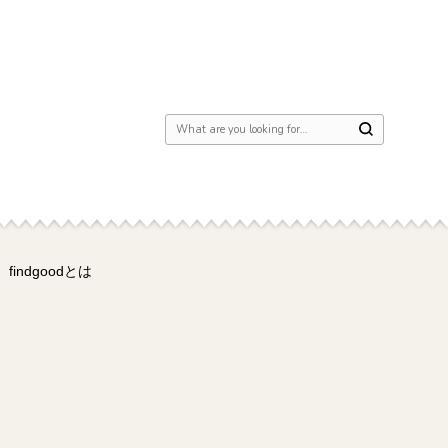
Looking for Something?
findgoodとは