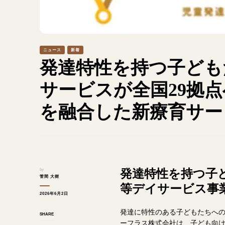
ニュース
新着
発達特性を持つ子ども
サービスが全国29拠
を融合した新療育サー
発達特性を持つ子
by
菅間 大樹
等デイサービス事
2026年6月2日
発達に特性のある子どもたちへ
SHARE
ーフラス株式会社は、子ども向