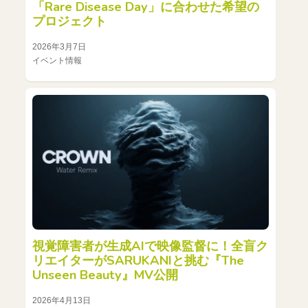
「Rare Disease Day」に合わせた希望の
プロジェクト
2026年3月7日
イベント情報
視覚障害者が生成AIで映像監督に！全盲ク
リエイターがSARUKANIと挑む『The
Unseen Beauty』MV公開
2026年4月13日