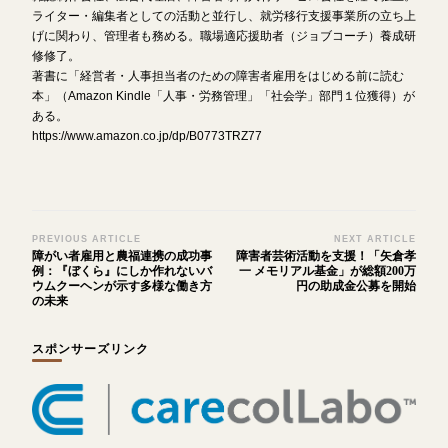
ライター・編集者としての活動と並行し、就労移行支援事業所の立ち上
げに関わり、管理者も務める。職場適応援助者（ジョブコーチ）養成研
修修了。
著書に「経営者・人事担当者のための障害者雇用をはじめる前に読む
本」（Amazon Kindle「人事・労務管理」「社会学」部門１位獲得）が
ある。
https://www.amazon.co.jp/dp/B0773TRZ77
Post
PREVIOUS ARTICLE
NEXT ARTICLE
障がい者雇用と農福連携の成功事
障害者芸術活動を支援！「矢倉孝
Navigation
例：『ぼくら』にしか作れないバ
一 メモリアル基金」が総額200万
ウムクーヘンが示す多様な働き方
円の助成金公募を開始
の未来
スポンサーズリンク