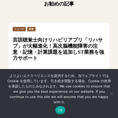
お勧めの記事
ニュース
新着
言語聴覚士向けリハビリアプリ「リハサ
プ」が大幅進化！高次脳機能障害の注
意・記憶・計算課題を追加しST業務を強
力サポート
よりよいエクスペリエンスを提供するため、当ウェブサイトでは
2026年7月7日
Cookie を使用しています。引き続き閲覧する場合、Cookie の使用
を承諾したものとみなされます。We use cookies to ensure that
we give you the best experience on our website. If you
continue to use this site we will assume that you are happy
with it.
ニュース
OK
「ハーティ割引」を改定 ／NTTドコモ