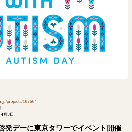
or.jp/projects/167564
円
～4月8日
症啓発デーに東京タワーでイベント開催