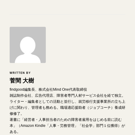
WRITTEN BY
菅間 大樹
findgood編集長、株式会社Mind One代表取締役
雑誌制作会社、広告代理店、障害者専門人材サービス会社を経て独立。
ライター・編集者としての活動と並行し、就労移行支援事業所の立ち上
げに関わり、管理者も務める。職場適応援助者（ジョブコーチ）養成研
修修了。
著書に「経営者・人事担当者のための障害者雇用をはじめる前に読む
本」（Amazon Kindle「人事・労務管理」「社会学」部門１位獲得）が
ある。