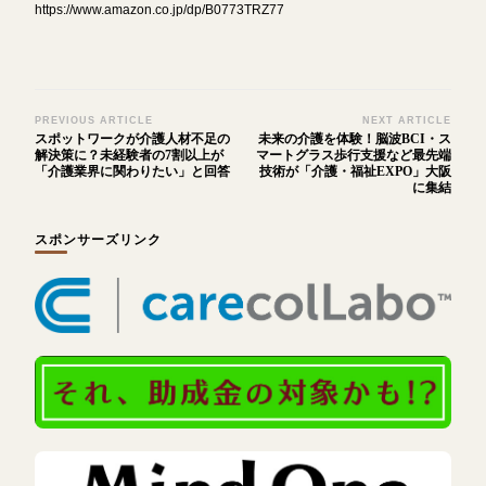
https://www.amazon.co.jp/dp/B0773TRZ77
Post
PREVIOUS ARTICLE
NEXT ARTICLE
スポットワークが介護人材不足の
未来の介護を体験！脳波BCI・ス
Navigation
解決策に？未経験者の7割以上が
マートグラス歩行支援など最先端
「介護業界に関わりたい」と回答
技術が「介護・福祉EXPO」大阪
に集結
スポンサーズリンク