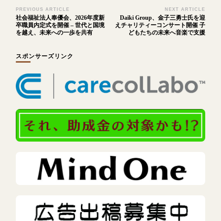
Post
PREVIOUS ARTICLE
NEXT ARTICLE
社会福祉法人奉優会、2026年度新
Daiki Group、金子三勇士氏を迎
Navigation
卒職員内定式を開催 – 世代と国境
えチャリティーコンサート開催 子
を越え、未来への一歩を共有
どもたちの未来へ音楽で支援
スポンサーズリンク