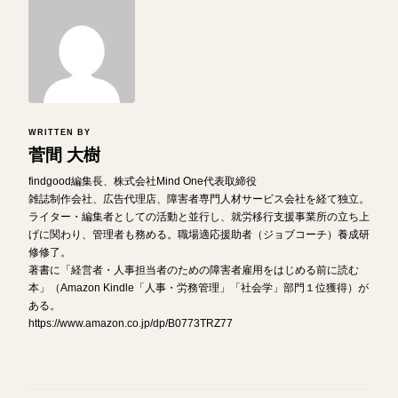
WRITTEN BY
菅間 大樹
findgood編集長、株式会社Mind One代表取締役
雑誌制作会社、広告代理店、障害者専門人材サービス会社を経て独立。
ライター・編集者としての活動と並行し、就労移行支援事業所の立ち上
げに関わり、管理者も務める。職場適応援助者（ジョブコーチ）養成研
修修了。
著書に「経営者・人事担当者のための障害者雇用をはじめる前に読む
本」（Amazon Kindle「人事・労務管理」「社会学」部門１位獲得）が
ある。
https://www.amazon.co.jp/dp/B0773TRZ77