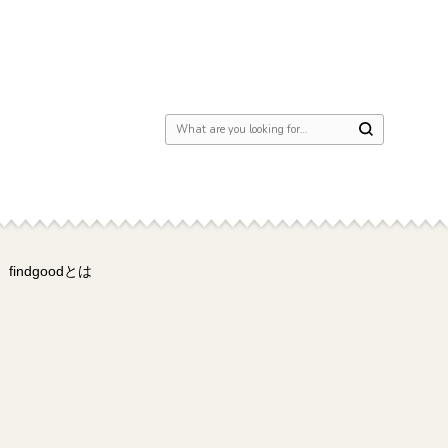
Looking for Something?
findgoodとは