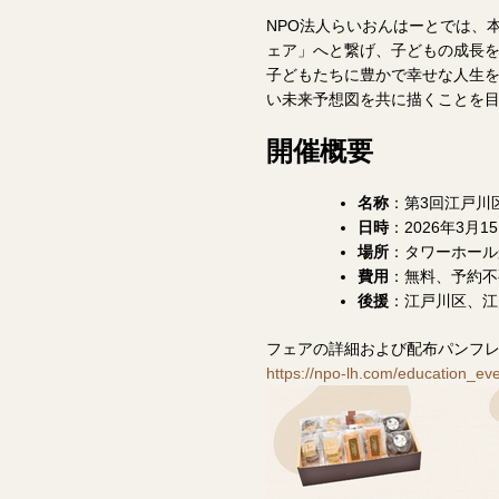
NPO法人らいおんはーとでは、
ェア」へと繋げ、子どもの成長
子どもたちに豊かで幸せな人生
い未来予想図を共に描くことを
開催概要
名称
：第3回江戸川
日時
：2026年3月15
場所
：タワーホール船堀
費用
：無料、予約不
後援
：江戸川区、江
フェアの詳細および配布パンフレ
https://npo-lh.com/education_ev