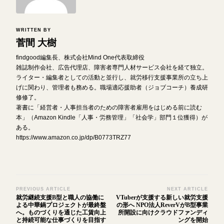
WRITTEN BY
菅間 大樹
findgood編集長、株式会社Mind One代表取締役
雑誌制作会社、広告代理店、障害者専門人材サービス会社を経て独立。
ライター・編集者としての活動と並行し、就労移行支援事業所の立ち上
げに関わり、管理者も務める。職場適応援助者（ジョブコーチ）養成研
修修了。
著書に「経営者・人事担当者のための障害者雇用をはじめる前に読む
本」（Amazon Kindle「人事・労務管理」「社会学」部門１位獲得）が
ある。
https://www.amazon.co.jp/dp/B0773TRZ77
Post
PREVIOUS ARTICLE
NEXT ARTICLE
就労継続支援B型と職人の協働に
VTuberが支援する新しい就労支援
Navigation
よる中華鍋プロジェクトが最終盤
の形へ NPO法人ReverVがB型事業
へ。ものづくりを通じた工賃向上
所開設に向けクラウドファンディ
と持続可能な仕事づくりを目指す
ングを開始