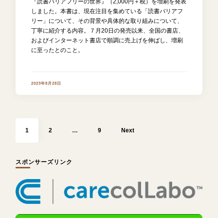
『読書バリアフリーの世界』（2,000円＋税）を増刷を発表
しました。本書は、現在注目を集めている「読書バリアフ
リー」について、その背景や具体的な取り組みについて、
丁寧に紹介する内容。７月20日の発売以来、全国の書店、
およびインターネット書店で順調に売上げを伸ばし、増刷
に至ったとのこと。
2023年8月28日
投
稿
Page
Page
Page
の
1
2
…
9
Next
ペ
ー
ジ
送
り
スポンサーズリンク