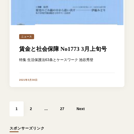
ニュース
賃金と社会保障 No1773 3月上旬号
特集 生活保護法63条とケースワーク 池谷秀登
2021年3月30日
投
稿
Page
Page
Page
の
1
2
…
27
Next
ペ
ー
ジ
送
り
スポンサーズリンク