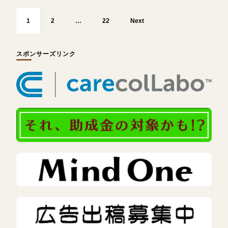
投
稿
Page
Page
Page
の
1
2
…
22
Next
ペ
ー
ジ
送
り
スポンサーズリンク