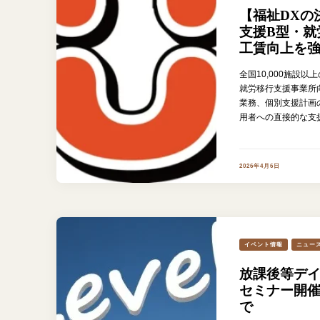
【福祉DXの
支援B型・就
工賃向上を
全国10,000施設
就労移行支援事業所
業務、個別支援計画
用者への直接的な支
2026年4月6日
イベント情報
ニュー
放課後等デ
セミナー開催
で