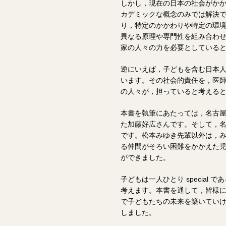
しかし，現在の日本の社会がか
カデミックな概念のみでは解決
り，特定のかかわりや特定の環境に
異なる原理や専門性を組み合わ
家の人々の力を必要としている
逆にいえば，子どもを含む日本
います。その社会的責任を，医
の人々が，担っていると考える
本書を執筆にあたっては，名古
た加藤好広さんです。そして，
です。松本みゆき先輩以外は，
る仲間がそろい困難をかかえた
ができました。
子どもは一人ひとり specia
考えます。本書を通して，皆様
で子どもたちの未来を築いてい
しました。