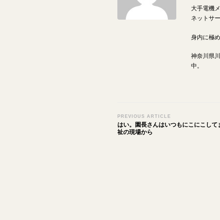
大手電機
ネットサ
身内に極
神奈川県
中。
Post
PREVIOUS ARTICLE
はい。園長さんはいつもにこにこしてま
Navigation
祉の現場から