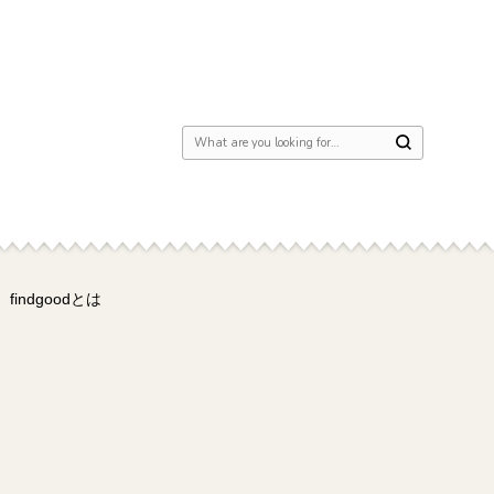
Looking for Something?
findgoodとは