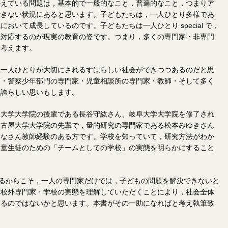
かえている問題は，基本的で一般的なこと，普遍的なこと，つまりア
できない状況にあると思います。子どもたちは，一人ひとり多様であ
おいて成長しているのです。子どもたちは一人ひとり special で，
せ対応するのが現実の教育の姿です。つまり，多くの専門家・非専門
と考えます。
人一人ひとりが大切にされるすばらしい社会ができつつあるのだと思
師・警察少年部門の専門家・児童相談所の専門家・教師・そして多く
と誇らしい思いもします。
屋大学大学院の後輩である長谷守紘さん、岐阜大学大学院を修了され
名古屋大学大学院の先輩で，量的研究の専門家である松本みゆきさん
みなさん教師経験のある方です。学校を知っていて，研究方法がわか
児童生徒のための「チームとしての学校」の実態を明らかにすること
l であるからこそ，一人の専門家だけでは，子どもの問題を解決できないと
に校外専門家・学校の実態を理解していただくことにより，社会全体
けるのではないかと思います。本書がその一助になればと考え執筆致