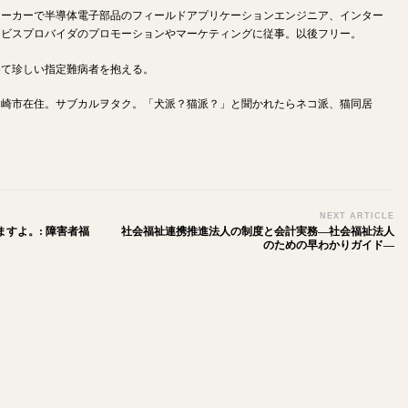
メーカーで半導体電子部品のフィールドアプリケーションエンジニア、インター
ービスプロバイダのプロモーションやマーケティングに従事。以後フリー。
めて珍しい指定難病者を抱える。
川崎市在住。サブカルヲタク。「犬派？猫派？」と聞かれたらネコ派、猫同居
NEXT ARTICLE
すよ。: 障害者福
社会福祉連携推進法人の制度と会計実務―社会福祉法人
のための早わかりガイド―