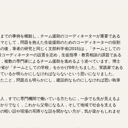
今までの事例を概観し，チーム援助のコーディネーターが重要である
ーマとして，問題を抱えた生徒援助のためのコーディネーターの役割
。その後，筆者の研究と同じく文部科学省(2015)は，「チームとしての
相談コーディネーターの設置を定め，生徒指導・教育相談の課題である
て，複数の専門家によるチーム援助を進めるよう述べています。博士
学省が「チームとしての学校」をかかげ8年たちました。実践家である
っているか明らかにしなければならないという思いになりました。
ったこと，問題点も明らかにし，建設的なものにしなければ思い執筆
す人，すでに専門機関で働いている方たちに，一歩でも先が見えるよ
ばかりでなく，これから父母になる人，そして地域で社会を支える
会の暗い話や現場の耳障りな話を聞かない方が，気が楽かもしれませ