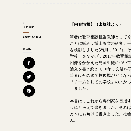
by
【内容情報】（出版社より）
今井 靖之
筆者は教育相談担当教師として
2023年3月18日
ことに鑑み，博士論文の研究テ
を検討しました(石川，2012)
SHARE
学校」をかかげ，2017年教育
困難をかかえた児童生徒につい
論文を書き終えて10年，文部科
筆者はその後学校現場がどうな
「チームとしての学校」のよか
しました。
本書は，これから専門家を目指
うにと考えて書きました。それ
方々にも向けて書きました。社
ん。