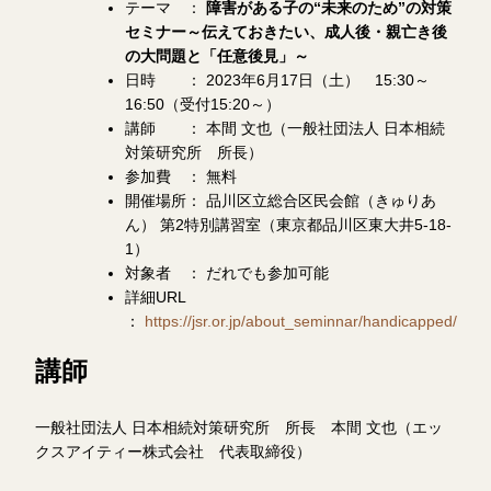
テーマ ：
障害がある子の“未来のため”の対策
セミナー～伝えておきたい、成人後・親亡き後
の大問題と「任意後見」～
日時 ： 2023年6月17日（土） 15:30～
16:50（受付15:20～）
講師 ： 本間 文也（一般社団法人 日本相続
対策研究所 所長）
参加費 ： 無料
開催場所： 品川区立総合区民会館（きゅりあ
ん） 第2特別講習室（東京都品川区東大井5-18-
1）
対象者 ： だれでも参加可能
詳細URL
：
https://jsr.or.jp/about_seminnar/handicapped/
講師
一般社団法人 日本相続対策研究所 所長 本間 文也（エッ
クスアイティー株式会社 代表取締役）