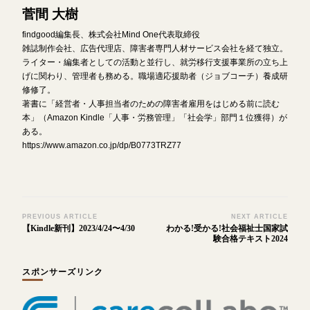
菅間 大樹
findgood編集長、株式会社Mind One代表取締役
雑誌制作会社、広告代理店、障害者専門人材サービス会社を経て独立。
ライター・編集者としての活動と並行し、就労移行支援事業所の立ち上
げに関わり、管理者も務める。職場適応援助者（ジョブコーチ）養成研
修修了。
著書に「経営者・人事担当者のための障害者雇用をはじめる前に読む
本」（Amazon Kindle「人事・労務管理」「社会学」部門１位獲得）が
ある。
https://www.amazon.co.jp/dp/B0773TRZ77
Post
PREVIOUS ARTICLE
NEXT ARTICLE
【Kindle新刊】2023/4/24〜4/30
わかる!受かる!社会福祉士国家試
Navigation
験合格テキスト2024
スポンサーズリンク