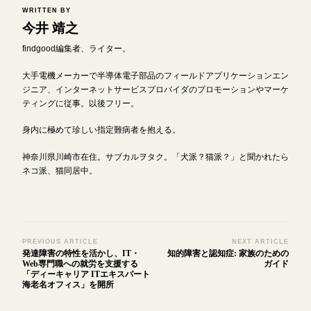
WRITTEN BY
今井 靖之
findgood編集者、ライター。
大手電機メーカーで半導体電子部品のフィールドアプリケーションエン
ジニア、インターネットサービスプロバイダのプロモーションやマーケ
ティングに従事。以後フリー。
身内に極めて珍しい指定難病者を抱える。
神奈川県川崎市在住。サブカルヲタク。「犬派？猫派？」と聞かれたら
ネコ派、猫同居中。
Post
PREVIOUS ARTICLE
NEXT ARTICLE
発達障害の特性を活かし、IT・
知的障害と認知症: 家族のための
Navigation
Web専門職への就労を支援する
ガイド
「ディーキャリア ITエキスパート
海老名オフィス」を開所