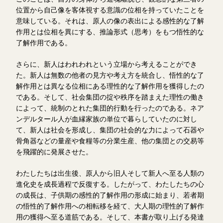
位置から自己像を客体視する意識の位相を持っていたことを
意味している。それは、原人の像の表出による感性的な了解
作用とは位相を異にする、推論形式（思考）をもつ悟性的な
了解作用である。
さらに、新人はわれわれという立場から考えることができ
た。新人は無数の他者の見方や考え方を統合し、悟性的な了
解作用とは異なる位相にある理性的な了解作用を獲得したの
である。そして、社会集団の掟や秩序を踏まえた理性の働き
によって、統制のとれた集団的行動を行ったのである。ネア
ンデルタール人が血縁家族の単位で暮らしていたのに対し
て、新人は社会を形成し、集団の社会的な力によって石器や
骨角器などの量産や食糧等の分業生産、他の集団との交易等
を飛躍的に発展させた。
わたしたちは出生後、原人から旧人そして新人へ至る人類の
進化史を成長過程で反復する。したがって、わたしたちの心
の成長は、子供期の感性的了解作用の形成に始まり、若者期
の悟性的了解作用への相転移を経て、大人期の理性的了解作
用の獲得へ至る道筋である。そして、本書が取り上げる発達