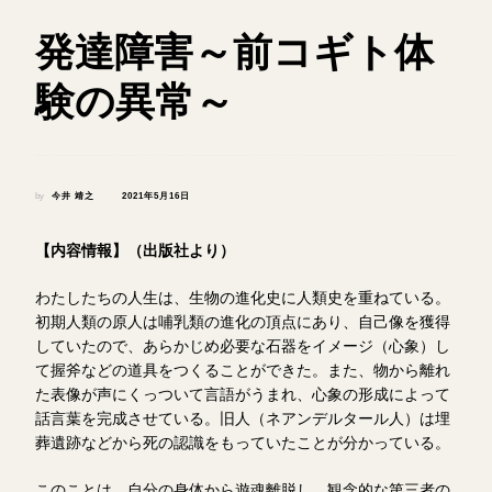
発達障害～前コギト体
験の異常～
by
今井 靖之
2021年5月16日
【内容情報】（出版社より）
わたしたちの人生は、生物の進化史に人類史を重ねている。
初期人類の原人は哺乳類の進化の頂点にあり、自己像を獲得
していたので、あらかじめ必要な石器をイメージ（心象）し
て握斧などの道具をつくることができた。また、物から離れ
た表像が声にくっついて言語がうまれ、心象の形成によって
話言葉を完成させている。旧人（ネアンデルタール人）は埋
葬遺跡などから死の認識をもっていたことが分かっている。
このことは、自分の身体から遊魂離脱し、観念的な第三者の