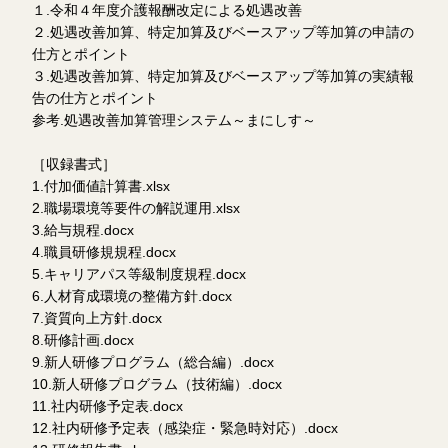
１.令和４年度介護報酬改定による処遇改善
２.処遇改善加算、特定加算及びベースアップ等加算の申請の
仕方とポイント
３.処遇改善加算、特定加算及びベースアップ等加算の実績報
告の仕方とポイント
参考.処遇改善加算管理システム～まにしす～
［収録書式］
1.付加価値計算書.xlsx
2.職場環境等要件の解説運用.xlsx
3.給与規程.docx
4.職員研修規規程.docx
5.キャリアパス等級制度規程.docx
6.人材育成環境の整備方針.docx
7.資質向上方針.docx
8.研修計画.docx
9.新人研修プログラム（総合編）.docx
10.新人研修プログラム（技術編）.docx
11.社内研修予定表.docx
12.社内研修予定表（感染症・緊急時対応）.docx