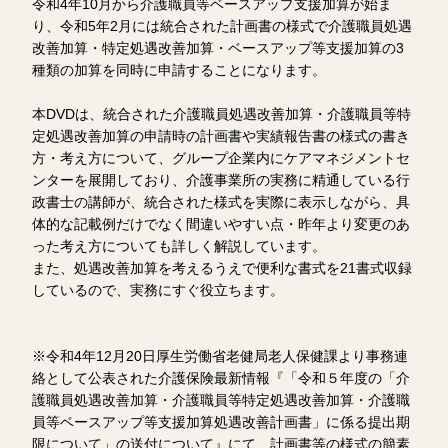
令和4年10月から介護職員等ベースアップ支援加算が始ま
り、令和5年2月には統合された計画書の様式で介護職員処遇
改善加算・特定処遇改善加算・ベースアップ等支援加算の3
種類の加算を同時に申請することになります。
本DVDは、統合された介護職員処遇改善加算・介護職員等特
定処遇改善加算の申請時の計画書や実績報告書の様式の書き
方・考え方について、グループ企業内にケアマネジメントセ
ンターを展開しており、介護事業所の実務に精通している行
政書士の講師が、統合された様式を実際に表示しながら、具
体的な記載例だけでなく間違いやすい点・昨年より変更のあ
った考え方についても詳しく解説しています。
また、処遇改善加算を考えるうえで便利な書式を21書式収録
しているので、実務にすぐ役立ちます。
※令和4年12月20日厚生労働省老健局老人保健課より事務連
絡として公表された介護保険最新情報『「令和５年度の「介
護職員処遇改善加算・介護職員等特定処遇改善加算・介護職
員等ベースアップ等支援加算処遇改善計画書」に係る提出期
限について」の送付について』にて、計画書等の様式の簡素