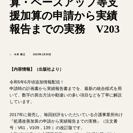
算・ベースアップ等支
援加算の申請から実績
報告までの実務 V203
by
今井 靖之
2023年1月30日
【内容情報】（出版社より）
令和5年6月頃追加情報配信！
申請時の計画書から実績報告書までを、最新の統合様式を用
いて、数字の算出方法や勘違いの多い項目などを丁寧に解説
しています。
2017年に発売し、毎回好評をいただいている介護事業所向け
『処遇改善加算の申請から実績報告までの実務』（注文番
号：V61，V109，139 ）の改訂版です。