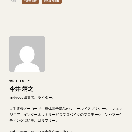
TAGS:
介護事業所
処遇改善加算
WRITTEN BY
今井 靖之
findgood編集者、ライター。
大手電機メーカーで半導体電子部品のフィールドアプリケーションエン
ジニア、インターネットサービスプロバイダのプロモーションやマーケ
ティングに従事。以後フリー。
身内に極めて珍しい指定難病者を抱える。