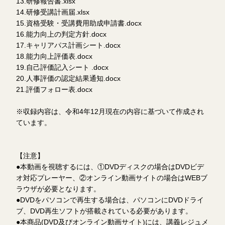
13.研修報告書.xlsx
14.研修受講計画届.xlsx
15.資格受験・受講費用助成申請書.docx
16.能力向上の判定方針.docx
17.キャリアパス計画シート.docx
18.能力向上評価表.docx
19.自己評価記入シート .docx
20.人事評価の認定結果通知.docx
21.評価フォロー表.docx
※収録内容は、令和4年12月現在の内容に基づいて作成され
ています。
【注意】
●本動画を視聴するには、①DVDディスクの場合はDVDビデ
オ対応プレーヤー、②オンライン動画サイトの場合はWEBブ
ラウザが必要となります。
●DVDをパソコンで再生する場合は、パソコンにDVDドライ
ブ、DVD再生ソフトが搭載されている必要があります。
●本商品(DVD及びオンライン動画サイト)には、講義レジュメ