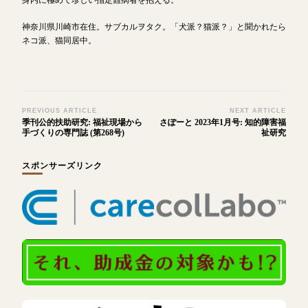
神奈川県川崎市在住。サブカルヲタク。「犬派？猫派？」と聞かれたら
ネコ派、猫同居中。
Post
PREVIOUS ARTICLE
NEXT ARTICLE
季刊公的扶助研究: 福祉現場から
さぽーと 2023年1月号: 知的障害福
Navigation
手づくりの専門誌 (第268号)
祉研究
スポンサーズリンク