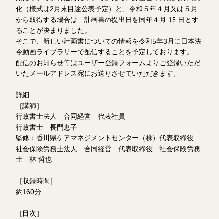
化（様式は2月末目途公表予定）と、令和５年４月又は５月
から取得する場合は、計画書の提出日を同年４月 15 日とす
ることが決まりました。
そこで、新しい計画書についての情報を令和5年3月に日本法
令動画ライブラリーで配信することを予定しております。
配信のお知らせ等はユーザー登録フォームよりご登録いただ
いたメールアドレス宛にお送りさせていただきます。
詳細
［講師］
行政書士法人 合同経営 代表社員
行政書士 長門恵子
監修：香川県ケアマネジメントセンター（株）代表取締役
社会保険労務士法人 合同経営 代表取締役 社会保険労務
士 林 哲也
［収録時間］
約160分
［目次］