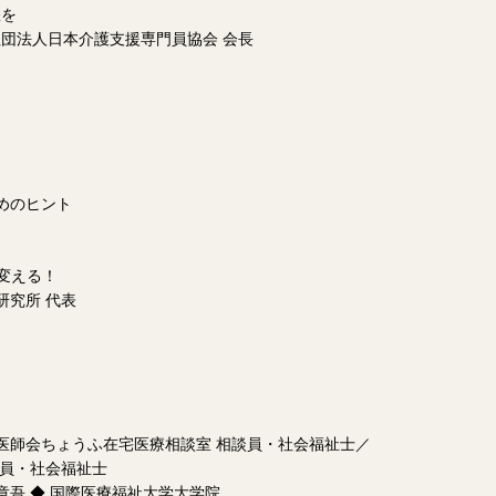
躍を
団法人日本介護支援専門員協会 会長
めのヒント
変える！
研究所 代表
ト
に
市医師会ちょうふ在宅医療相談室 相談員・社会福祉士／
談員・社会福祉士
章吾 ◆ 国際医療福祉大学大学院