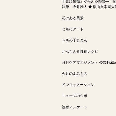
非言語情報」が与える影響―「
執筆 布井雅人 ◆ 椙山女学園大
花のある風景
ともにアート
うちの子じまん
かんたん介護食レシピ
月刊ケアマネジメント 公式Twitt
今月のよみもの
インフォメーション
ニュースのツボ
読者アンケート