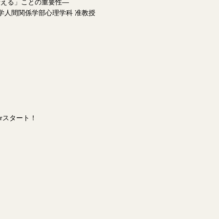
伝える」ことの重要性―
学人間関係学部心理学科 准教授
erスタート！