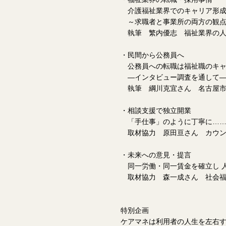
介護福祉業界でのキャリア形成
～求職者と事業所の両方の観点
執筆 繁内優志 福祉業界の人事
・民間から公務員へ
公務員への転職は福祉職のキャ
―インタビュー調査を通して
執筆 綱川克宜さん 名古屋市
・相談支援で独立開業
「手仕事」のように丁寧に……
取材協力 原田亘さん カウン
・未来への意見・提言
同一労働・同一賃金を確立し 
取材協力 森一成さん 社会福
特別企画
ケアマネは利用者の人生を左右