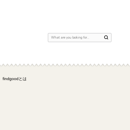
Looking for Something?
findgoodとは