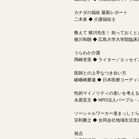
カナダの福祉 最新レポート
二木泉 ◆ 介護福祉士
教えて 猪川先生！ 知っておく
猪川和朗 ◆ 広島大学大学院臨床
うらわか介護
岡崎杏里 ◆ ライター／エッセイ
医師との上手なつき合い方
嵯峨崎勝蓮 ◆ 日本医療コーディ
性的マイノリティの老いを考え
永易至文 ◆ NPO法人パープル
ソーシャルワーカー道まっしぐ
宗利勝之 ◆ 合同会社地域生活支
視点