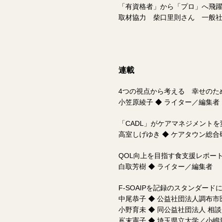
「有資格者」から「プロ」へ飛
取材協力 柴口里則さん 一般社
連載
4つの視点から考える 幸せのた
小笠原綾子 ◆ ライター／編集者
「CADL」がケアマネジメントを
高室しげゆき ◆ ケアタウン総合
QOL向上を目指す食支援レポー
白取芳樹 ◆ ライター／編集者
F-SOAIPを記録のスタンダード
中尾恭子 ◆ 公益社団法人調布
小野育未 ◆ 同公益社団法人 相
嶌末憲子 ◆ 埼玉県立大学／小嶋