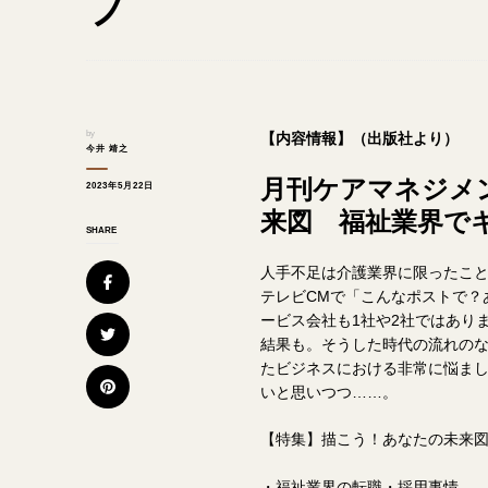
プ
by
【内容情報】（出版社より）
今井 靖之
月刊ケアマネジメン
2023年5月22日
来図 福祉業界で
SHARE
人手不足は介護業界に限ったこ
テレビCMで「こんなポストで？
ービス会社も1社や2社ではあり
結果も。そうした時代の流れの
たビジネスにおける非常に悩ま
いと思いつつ……。
【特集】描こう！あなたの未来
・福祉業界の転職・採用事情