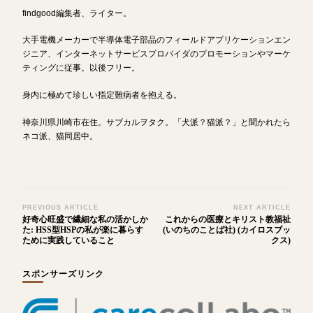
findgood編集者、ライター。
大手電機メーカーで半導体電子部品のフィールドアプリケーションエン
ジニア、インターネットサービスプロバイダのプロモーションやマーケ
ティングに従事。以後フリー。
身内に極めて珍しい指定難病者を抱える。
神奈川県川崎市在住。サブカルヲタク。「犬派？猫派？」と聞かれたら
ネコ派、猫同居中。
Post
PREVIOUS ARTICLE
NEXT ARTICLE
好奇心旺盛で繊細な私の活かしか
これからの医療とキリスト教福祉
Navigation
た: HSS型HSPの私が楽に暮らす
(いのちのことば社) (カイロスブッ
ために実践していること
クス)
スポンサーズリンク