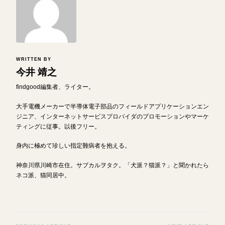
WRITTEN BY
今井 靖之
findgood編集者、ライター。
大手電機メーカーで半導体電子部品のフィールドアプリケーションエン
ジニア、インターネットサービスプロバイダのプロモーションやマーケ
ティングに従事。以後フリー。
身内に極めて珍しい指定難病者を抱える。
神奈川県川崎市在住。サブカルヲタク。「犬派？猫派？」と聞かれたら
ネコ派、猫同居中。