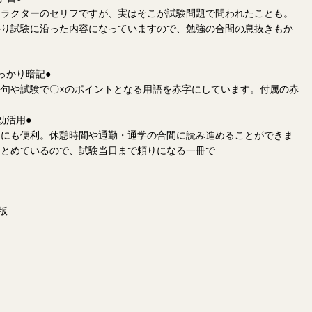
ャラクターのセリフですが、実はそこが試験問題で問われたことも。
かり試験に沿った内容になっていますので、勉強の合間の息抜きもか
っかり暗記●
句や試験で〇×のポイントとなる用語を赤字にしています。付属の赤
効活用●
きにも便利。休憩時間や通勤・通学の合間に読み進めることができま
まとめているので、試験当日まで頼りになる一冊で
ジ
版