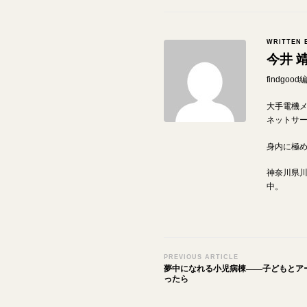
WRITTEN 
今井 
findgo
大手電機
ネットサ
身内に極
神奈川県
中。
Post
PREVIOUS ARTICLE
夢中になれる小児病棟――子どもとア
Navigation
ったら