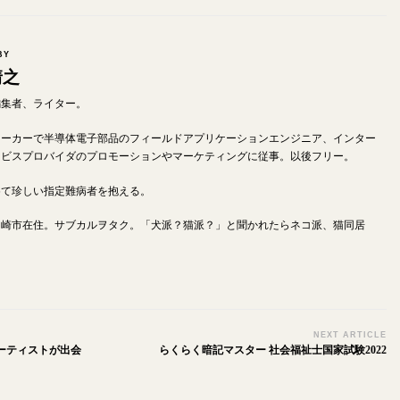
BY
靖之
od編集者、ライター。
メーカーで半導体電子部品のフィールドアプリケーションエンジニア、インター
ービスプロバイダのプロモーションやマーケティングに従事。以後フリー。
めて珍しい指定難病者を抱える。
川崎市在住。サブカルヲタク。「犬派？猫派？」と聞かれたらネコ派、猫同居
NEXT ARTICLE
ーティストが出会
らくらく暗記マスター 社会福祉士国家試験2022