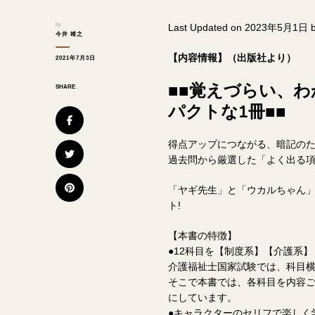
by
Last Updated on 2023年5月1日 
今井 靖之
【内容情報】（出版社より）
2021年7月3日
■■覚えづらい、
SHARE
パクトな1冊■■
得点アップにつながる、暗記の
過去問から厳選した「よく出る
「ヤギ先生」と「ウカルちゃん
ト!
【本書の特徴】
●12科目を【制度系】【介護系
介護福祉士国家試験では、科目
そこで本書では、各科目を内容ご
にしています。
●キャラクターのセリフで楽しく