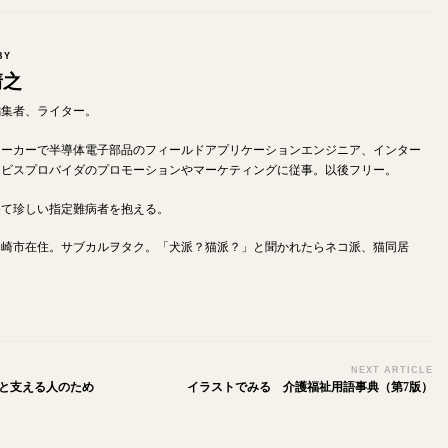
BY
靖之
od編集者、ライター。
メーカーで半導体電子部品のフィールドアプリケーションエンジニア、インター
ービスプロバイダのプロモーションやマーケティングに従事。以後フリー。
めて珍しい指定難病者を抱える。
川崎市在住。サブカルヲタク。「犬派？猫派？」と聞かれたらネコ派、猫同居
NEXT ARTICLE
族と支える人のため
イラストでみる 介護福祉用語事典（第7版）