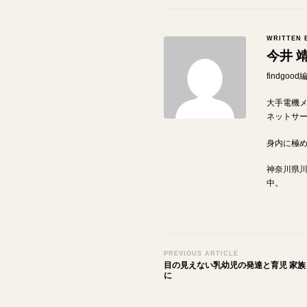
WRITTEN 
今井 
findgo
大手電機
ネットサ
身内に極
神奈川県
中。
Post
PREVIOUS ARTICLE
目の見えない乳幼児の発達と育児 家
Navigation
に