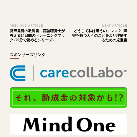
Post
PREVIOUS ARTICLE
NEXT ARTICLE
発声発音の教科書 言語聴覚士が
どうして私は違うの、ママ？: 障
Navigation
教える14日間のトレーニングブッ
害を持つ人々のことをより理解す
ク (20分で読めるシリーズ)
るための児童書
スポンサーズリンク