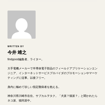
WRITTEN BY
今井 靖之
findgood編集者、ライター。
大手電機メーカーで半導体電子部品のフィールドアプリケーションエン
ジニア、インターネットサービスプロバイダのプロモーションやマーケ
ティングに従事。以後フリー。
身内に極めて珍しい指定難病者を抱える。
神奈川県川崎市在住。サブカルヲタク。「犬派？猫派？」と聞かれたら
ネコ派、猫同居中。