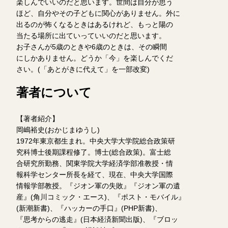
楽しんでいいのだと思います。世間は自分が思う
ほど、自分やその子どもに関心がありません。外に
出るのが怖くなるときはあるけれど、もっと陽の
当たる場所に出ていっていいのだと思います。
お子さんが5歳のときや6歳のときは、その瞬間
にしかありません。どうか「今」を楽しんでくだ
さい。(「あとがきに代えて」を一部改変)
著者について
【著者紹介】
岡嶋裕史(おかじまゆうし)
1972年東京都生まれ。中央大学大学院総合政策研
究科博士後期課程修了。博士(総合政策)。富士総
合研究所勤務、関東学院大学経済学部准教授・情
報科学センター所長を経て、現在、中央大学国際
情報学部教授。『ジオン軍の失敗』『ジオン軍の遺
産』(角川コミック・エース)、『ポスト・モバイル』
(新潮新書)、『ハッカーの手口』(PHP新書)、
『思考からの逃走』(日本経済新聞出版)、『ブロッ