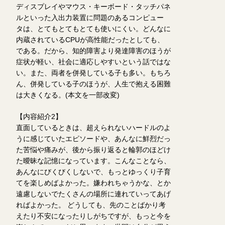
ディスプレイやマウス・キーボード・タッチパネ
ルといった入出力装置に問題のあるコンピュー
タは、とてもとてもとても使いにくい。どんなに
内蔵されているCPUが高性能だったとしても、
である。だから、知的障害より発達障害のほうが
症状が軽い、社会に適応しやすいという話ではな
い。また、両者を併発している子も多い。もちろ
ん、併発している子のほうが、人生で抱える困難
は大きくなる。(本文を一部改変)
【内容紹介2】
直面しているときは、超えられないハードルのよ
うに感じていたエピソードや、あんなに鮮烈だっ
た苦悩や痛みが、後から振り返ると輪郭のほどけ
た曖昧な記憶になっています。こんなことなら、
あんなにびくびくしないで、もっとゆっくり子育
てを楽しめばよかった。嫌われちゃうかな、とか
遠慮しないでたくさんの場所に連れていってあげ
ればよかった。 どうしても、先のことばかり考
えたり不安になったりしがちですが、もっと今を