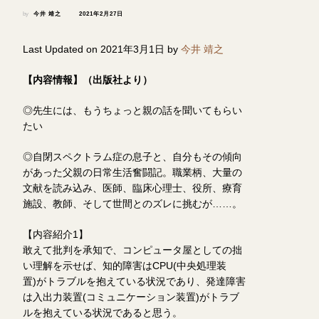
by
今井 靖之
2021年2月27日
Last Updated on 2021年3月1日 by
今井 靖之
【内容情報】（出版社より）
◎先生には、もうちょっと親の話を聞いてもらい
たい
◎自閉スペクトラム症の息子と、自分もその傾向
があった父親の日常生活奮闘記。職業柄、大量の
文献を読み込み、医師、臨床心理士、役所、療育
施設、教師、そして世間とのズレに挑むが……。
【内容紹介1】
敢えて批判を承知で、コンピュータ屋としての拙
い理解を示せば、知的障害はCPU(中央処理装
置)がトラブルを抱えている状況であり、発達障害
は入出力装置(コミュニケーション装置)がトラブ
ルを抱えている状況であると思う。