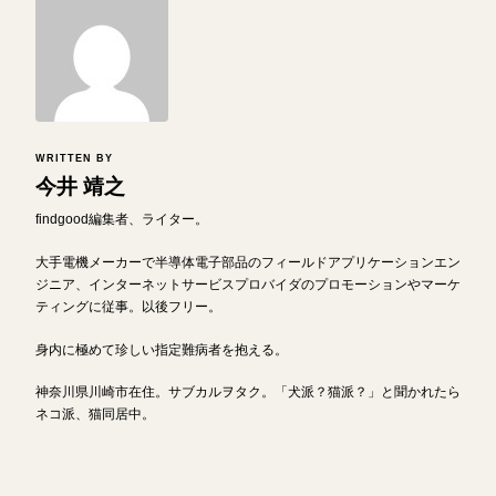
WRITTEN BY
今井 靖之
findgood編集者、ライター。
大手電機メーカーで半導体電子部品のフィールドアプリケーションエン
ジニア、インターネットサービスプロバイダのプロモーションやマーケ
ティングに従事。以後フリー。
身内に極めて珍しい指定難病者を抱える。
神奈川県川崎市在住。サブカルヲタク。「犬派？猫派？」と聞かれたら
ネコ派、猫同居中。