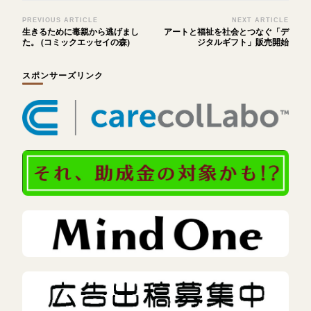
Post
PREVIOUS ARTICLE
NEXT ARTICLE
生きるために毒親から逃げまし
アートと福祉を社会とつなぐ「デ
Navigation
た。 (コミックエッセイの森)
ジタルギフト」販売開始
スポンサーズリンク