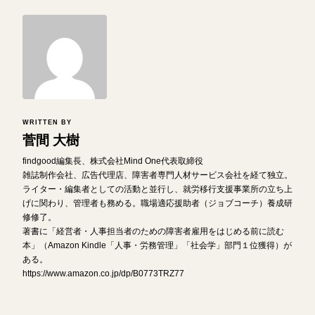
WRITTEN BY
菅間 大樹
findgood編集長、株式会社Mind One代表取締役
雑誌制作会社、広告代理店、障害者専門人材サービス会社を経て独立。
ライター・編集者としての活動と並行し、就労移行支援事業所の立ち上
げに関わり、管理者も務める。職場適応援助者（ジョブコーチ）養成研
修修了。
著書に「経営者・人事担当者のための障害者雇用をはじめる前に読む
本」（Amazon Kindle「人事・労務管理」「社会学」部門１位獲得）が
ある。
https://www.amazon.co.jp/dp/B0773TRZ77