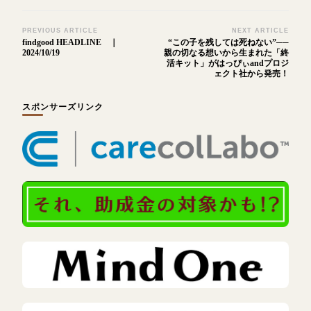
Post
PREVIOUS ARTICLE
NEXT ARTICLE
findgood HEADLINE ｜
“この子を残しては死ねない”──
Navigation
2024/10/19
親の切なる想いから生まれた「終
活キット」がはっぴぃandプロジ
ェクト社から発売！
スポンサーズリンク