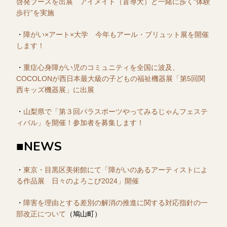
啓発ブースを出展 アイメイト（盲導犬）と一緒に歩く“体験
歩行”を実施
・
障がい×アート×大学 今年もアール・ブリュット展を開催
します！
・
重症心身障がい児のコミュニティを全国に波及、
COCOLONが西日本最大級の子どもの福祉機器展「第5回関
西キッズ機器展」に出展
・
山梨県で「第３回パラスポーツやってみるじゃんフェステ
ィバル」を開催！参加者を募集します！
■NEWS
・
東京・目黒区美術館にて「障がいのあるアーティストによ
る作品展 日々のよろこび2024」開催
・
障害を理由とする差別の解消の推進に関する対応指針の一
部改正について
（鳩山町）