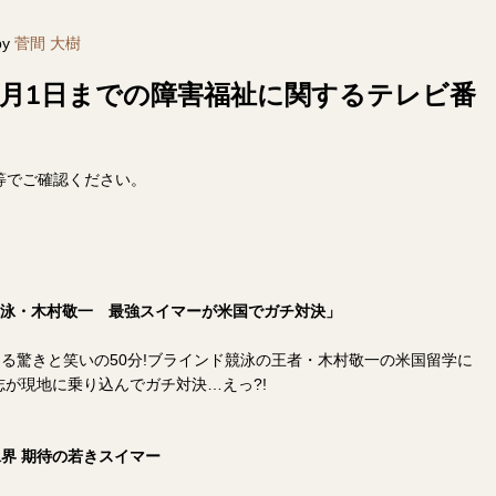
by
菅間 大樹
日～6月1日までの障害福祉に関するテレビ番
等でご確認ください。
競泳・木村敬一 最強スイマーが米国でガチ対決」
る驚きと笑いの50分!ブラインド競泳の王者・木村敬一の米国留学に
志が現地に乗り込んでガチ対決…えっ?!
界 期待の若きスイマー