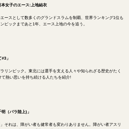
日本女子のエース:上地結衣
エースとして数多くのグランドスラムを制覇、世界ランキング1位も
ンピックまであと1年、エース上地の今を追う。
#3」
パラリンピック。東北には選手を支える人々や知られざる歴史がたく
けて熱い思いを持ち続ける人たちを紹介!
千明（パラ陸上)」
夢」それは、障がい者も健常者も変わりありません。障がい者アスリ