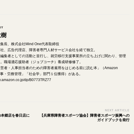
BY
大樹
od編集長、株式会社Mind One代表取締役
会社、広告代理店、障害者専門人材サービス会社を経て独立。
・編集者としての活動と並行し、就労移行支援事業所の立ち上げに関わり、管理
る。職場適応援助者（ジョブコーチ）養成研修修了。
営者・人事担当者のための障害者雇用をはじめる前に読む本」（Amazon
e「人事・労務管理」「社会学」部門１位獲得）がある。
ww.amazon.co.jp/dp/B0773TRZ77
NEXT ARTICLE
創業店舗の本郷店を春日店に
【兵庫県障害者スポーツ協会】障害者スポーツ振興への
ガイドブックを発行