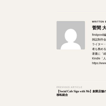
WRITTEN 
菅間 
findgo
雑誌制作
ライター
者も務め
著書に「経
Kindl
https://w
Post
PREVIOUS ARTICLE
【Social Cafe Sign with Me】
Navigation
移転統合