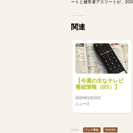
ートと健常者アスリートが、20
関連
【今週の主なテレビ
番組情報（BS）】
2020年5月24日
ニュース
TAGS:
テレビ番組
NHKBS