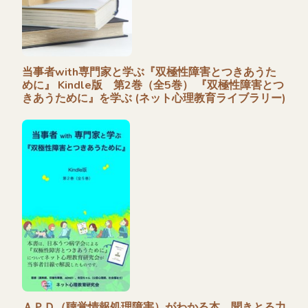
当事者with専門家と学ぶ『双極性障害とつきあうた
めに』 Kindle版 第2巻（全5巻） 『双極性障害とつ
きあうために』を学ぶ (ネット心理教育ライブラリー)
ＡＰＤ（聴覚情報処理障害）がわかる本 聞きとる力