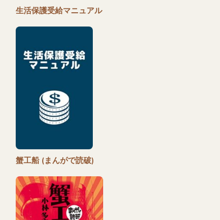
生活保護受給マニュアル
蟹工船 (まんがで読破)