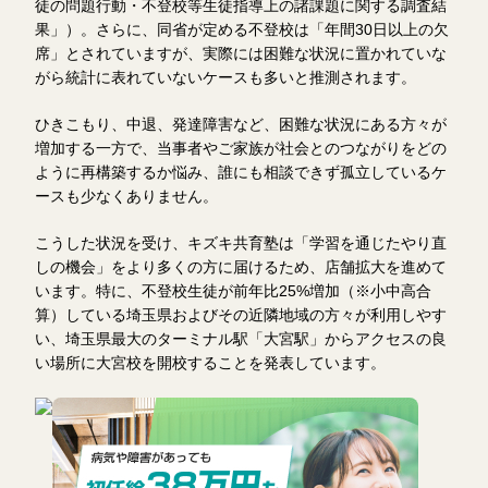
徒の問題行動・不登校等生徒指導上の諸課題に関する調査結
果」）。さらに、同省が定める不登校は「年間30日以上の欠
席」とされていますが、実際には困難な状況に置かれていな
がら統計に表れていないケースも多いと推測されます。
ひきこもり、中退、発達障害など、困難な状況にある方々が
増加する一方で、当事者やご家族が社会とのつながりをどの
ように再構築するか悩み、誰にも相談できず孤立しているケ
ースも少なくありません。
こうした状況を受け、キズキ共育塾は「学習を通じたやり直
しの機会」をより多くの方に届けるため、店舗拡大を進めて
います。特に、不登校生徒が前年比25%増加（※小中高合
算）している埼玉県およびその近隣地域の方々が利用しやす
い、埼玉県最大のターミナル駅「大宮駅」からアクセスの良
い場所に大宮校を開校することを発表しています。