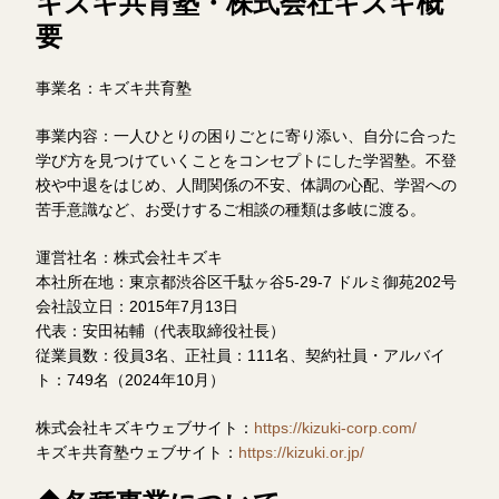
キズキ共育塾・株式会社キズキ概
要
事業名：キズキ共育塾
事業内容：一人ひとりの困りごとに寄り添い、自分に合った
学び方を見つけていくことをコンセプトにした学習塾。不登
校や中退をはじめ、人間関係の不安、体調の心配、学習への
苦手意識など、お受けするご相談の種類は多岐に渡る。
運営社名：株式会社キズキ
本社所在地：東京都渋谷区千駄ヶ谷5-29-7 ドルミ御苑202号
会社設立日：2015年7月13日
代表：安田祐輔（代表取締役社長）
従業員数：役員3名、正社員：111名、契約社員・アルバイ
ト：749名（2024年10月）
株式会社キズキウェブサイト：
https://kizuki-corp.com/
キズキ共育塾ウェブサイト：
https://kizuki.or.jp/