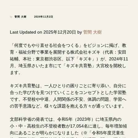
by
菅間 大樹
2024年11月2日
Last Updated on 2025年12月20日 by
菅間 大樹
「何度でもやり直せる社会をつくる」をビジョンに掲げ、教
育・福祉分野で事業を展開する株式会社キズキ（代表：安田
祐輔、本社：東京都渋谷区、以下「キズキ」）が、2024年11
月、埼玉県さいたま市にて「キズキ共育塾」大宮校を開校し
ます。
キズキ共育塾は、一人ひとりの困りごとに寄り添い、自分に
合った学び方を見つけていくことをコンセプトとした学習塾
です。不登校や中退、人間関係の不安、体調の問題、学習へ
の苦手意識など、様々な課題を抱える方々が通っています。
文部科学省の発表では、令和5年（2023年）に埼玉県内の
小・中・高校生の不登校者数が17,054名に達し、毎年増加傾
向にあることが明らかになりました（※「令和5年度児童生