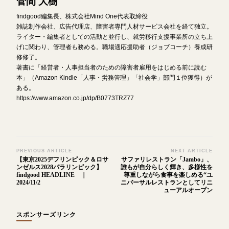
菅間 大樹
findgood編集長、株式会社Mind One代表取締役
雑誌制作会社、広告代理店、障害者専門人材サービス会社を経て独立。
ライター・編集者としての活動と並行し、就労移行支援事業所の立ち上
げに関わり、管理者も務める。職場適応援助者（ジョブコーチ）養成研
修修了。
著書に「経営者・人事担当者のための障害者雇用をはじめる前に読む
本」（Amazon Kindle「人事・労務管理」「社会学」部門１位獲得）が
ある。
https://www.amazon.co.jp/dp/B0773TRZ77
Post
PREVIOUS ARTICLE
NEXT ARTICLE
【東京2025デフリンピック＆ロサ
サファリレストラン「Jambo」、
Navigation
ンゼルス2028パラリンピック】
誰もが自分らしく輝き、多様性を
findgood HEADLINE ｜
尊重しながら食事を楽しめる“ユ
2024/11/2
ニバーサルレストランとしてリニ
ューアルオープン
スポンサーズリンク