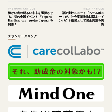
Post
PREVIOUS ARTICLE
NEXT ARTICLE
障がい者の明るい未来を選択させ
福祉実験ユニット「ヘラルボニ
Navigation
る、初の全国イベント 「e-sports
ー」が、社会変革推進財団よりイ
Handicap-cup project Japan」を
ンパクト投資として資金調達を実
開催！
施
スポンサーズリンク