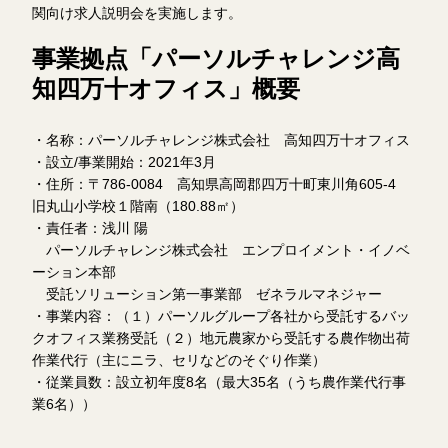
関向け求人説明会を実施します。
事業拠点「パーソルチャレンジ高
知四万十オフィス」概要
・名称：パーソルチャレンジ株式会社 高知四万十オフィス
・設立/事業開始：2021年3月
・住所：〒786-0084 高知県高岡郡四万十町東川角605-4
旧丸山小学校１階南（180.88㎡）
・責任者：浅川 陽
パーソルチャレンジ株式会社 エンプロイメント・イノベ
ーション本部
受託ソリューション第一事業部 ゼネラルマネジャー
・事業内容：（１）パーソルグループ各社から受託するバッ
クオフィス業務受託（２）地元農家から受託する農作物出荷
作業代行（主にニラ、セリなどのそぐり作業）
・従業員数：設立初年度8名（最大35名（うち農作業代行事
業6名））