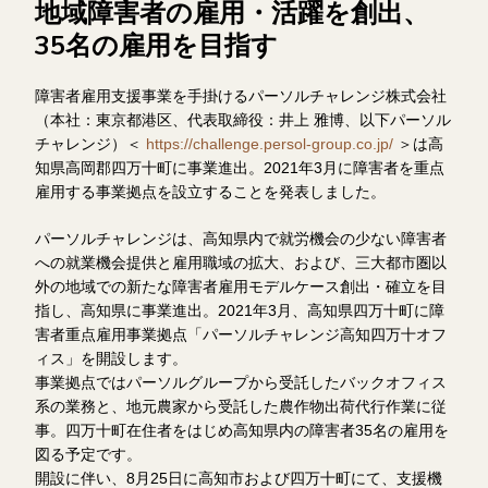
地域障害者の雇用・活躍を創出、
35名の雇用を目指す
障害者雇用支援事業を手掛けるパーソルチャレンジ株式会社
（本社：東京都港区、代表取締役：井上 雅博、以下パーソル
チャレンジ）＜
https://challenge.persol-group.co.jp/
＞は高
知県高岡郡四万十町に事業進出。2021年3月に障害者を重点
雇用する事業拠点を設立することを発表しました。
パーソルチャレンジは、高知県内で就労機会の少ない障害者
への就業機会提供と雇用職域の拡大、および、三大都市圏以
外の地域での新たな障害者雇用モデルケース創出・確立を目
指し、高知県に事業進出。2021年3月、高知県四万十町に障
害者重点雇用事業拠点「パーソルチャレンジ高知四万十オフ
ィス」を開設します。
事業拠点ではパーソルグループから受託したバックオフィス
系の業務と、地元農家から受託した農作物出荷代行作業に従
事。四万十町在住者をはじめ高知県内の障害者35名の雇用を
図る予定です。
開設に伴い、8月25日に高知市および四万十町にて、支援機