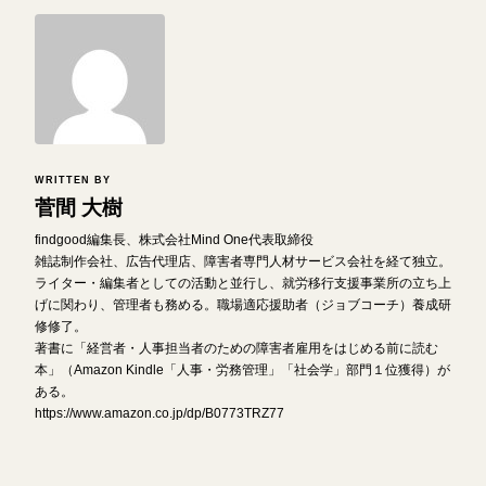
WRITTEN BY
菅間 大樹
findgood編集長、株式会社Mind One代表取締役
雑誌制作会社、広告代理店、障害者専門人材サービス会社を経て独立。
ライター・編集者としての活動と並行し、就労移行支援事業所の立ち上
げに関わり、管理者も務める。職場適応援助者（ジョブコーチ）養成研
修修了。
著書に「経営者・人事担当者のための障害者雇用をはじめる前に読む
本」（Amazon Kindle「人事・労務管理」「社会学」部門１位獲得）が
ある。
https://www.amazon.co.jp/dp/B0773TRZ77