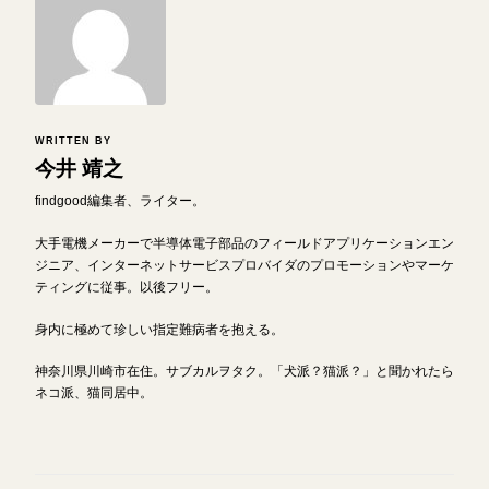
WRITTEN BY
今井 靖之
findgood編集者、ライター。
大手電機メーカーで半導体電子部品のフィールドアプリケーションエン
ジニア、インターネットサービスプロバイダのプロモーションやマーケ
ティングに従事。以後フリー。
身内に極めて珍しい指定難病者を抱える。
神奈川県川崎市在住。サブカルヲタク。「犬派？猫派？」と聞かれたら
ネコ派、猫同居中。