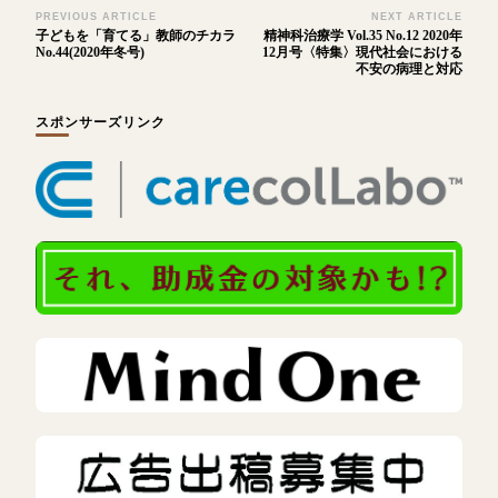
Post
PREVIOUS ARTICLE
NEXT ARTICLE
子どもを「育てる」教師のチカラ
精神科治療学 Vol.35 No.12 2020年
Navigation
No.44(2020年冬号)
12月号〈特集〉現代社会における
不安の病理と対応
スポンサーズリンク