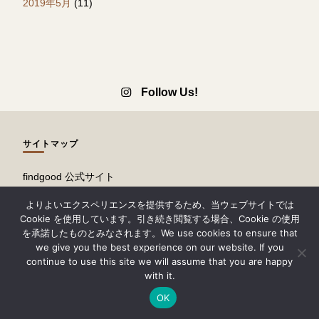
2019年5月
(11)
Follow Us!
サイトマップ
findgood 公式サイト
ぷれにゅー
よりよいエクスペリエンスを提供するため、当ウェブサイトでは
広告掲載・情報提供について
Cookie を使用しています。引き続き閲覧する場合、Cookie の使用
記事一覧
を承諾したものとみなされます。We use cookies to ensure that
知る
we give you the best experience on our website. If you
知る・障害について
continue to use this site we will assume that you are happy
知る・働く場について
with it.
お問い合わせ
OK
findgood とは
リンク集