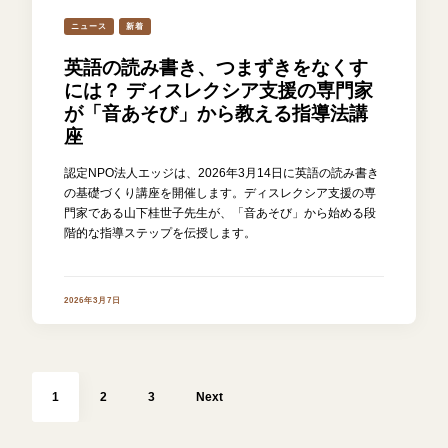
ニュース
新着
英語の読み書き、つまずきをなくす
には？ ディスレクシア支援の専門家
が「音あそび」から教える指導法講
座
認定NPO法人エッジは、2026年3月14日に英語の読み書き
の基礎づくり講座を開催します。ディスレクシア支援の専
門家である山下桂世子先生が、「音あそび」から始める段
階的な指導ステップを伝授します。
2026年3月7日
投
稿
Page
Page
Page
の
1
2
3
Next
ペ
ー
ジ