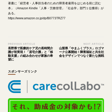
著書に「経営者・人事担当者のための障害者雇用をはじめる前に読む
本」（Amazon Kindle「人事・労務管理」「社会学」部門１位獲得）が
ある。
https://www.amazon.co.jp/dp/B0773TRZ77
Post
PREVIOUS ARTICLE
NEXT ARTICLE
長野県で医療的ケア児の長時間介
山梨県「やまふくプラス」ロゴマ
Navigation
護が初実現！「居宅介護」と「移
ーク公募開始！障害福祉と共生社
動支援」の組み合わせが家族の希
会をデザインでつなぐ新たな挑戦
望に
スポンサーズリンク