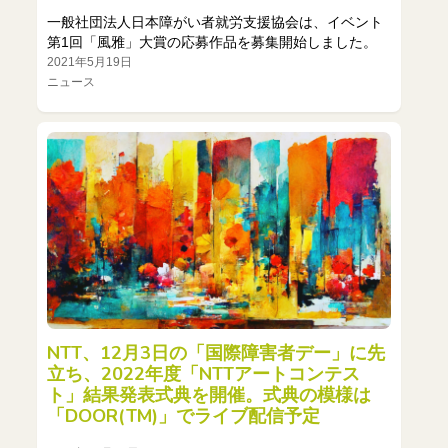
一般社団法人日本障がい者就労支援協会は、イベント
第1回「風雅」大賞の応募作品を募集開始しました。
2021年5月19日
ニュース
NTT、12月3日の「国際障害者デー」に先
立ち、2022年度「NTTアートコンテス
ト」結果発表式典を開催。式典の模様は
「DOOR(TM)」でライブ配信予定