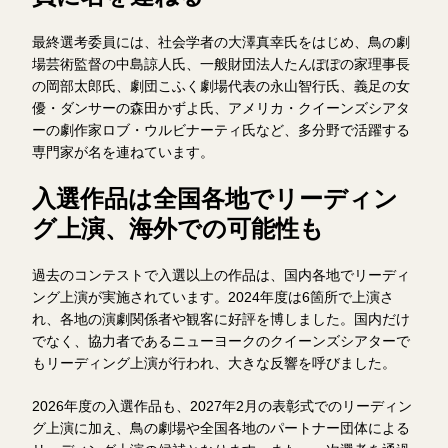
最終選考委員には、社会学者の大澤真幸氏をはじめ、鳥の劇
場芸術監督の中島諒人氏、一般財団法人たんぽぽの家理事長
の岡部太郎氏、劇団こふく劇場代表の永山智行氏、義足の女
優・ダンサーの森田かずよ氏、アメリカ・クイーンズシアタ
ーの劇作家ロブ・ウルビナーティ氏など、多分野で活躍する
専門家が名を連ねています。
入選作品は全国各地でリーディン
グ上演、海外での可能性も
過去のコンテストで入選以上の作品は、国内各地でリーディ
ング上演が実施されています。2024年度は6箇所で上演さ
れ、各地の演劇関係者や観客に好評を博しました。国内だけ
でなく、協力者であるニューヨークのクイーンズシアターで
もリーディング上演が行われ、大きな反響を呼びました。
2026年度の入選作品も、2027年2月の表彰式でのリーディン
グ上演に加え、鳥の劇場や全国各地のパートナー団体による