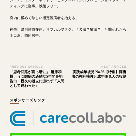
ティングに従事。以後フリー。
身内に極めて珍しい指定難病者を抱える。
神奈川県川崎市在住。サブカルヲタク。「犬派？猫派？」と聞かれたら
ネコ派、猫同居中。
Post
PREVIOUS ARTICLE
NEXT ARTICLE
「思考回路が真っ暗に」 清原和
実践成年後見 No.93【特集】障害
Navigation
博、うつ闘病の過酷な5年間を初
者の権利擁護と成年後見人の役割
告白 親友の逝去に涙出ず「人間
として終わった」
スポンサーズリンク