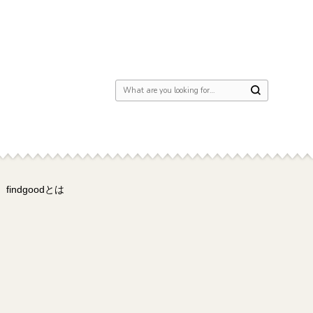
Looking for Something?
findgoodとは