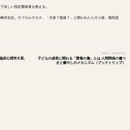
めて珍しい指定難病者を抱える。
川崎市在住。サブカルヲタク。「犬派？猫派？」と聞かれたらネコ派、猫同居
NEXT ARTICLE
(臨床心理学大系,
子どもの成長に関わる「愛着の傷」とは 人間関係の傷つ
きと癒やしのメカニズム（ブックトリップ）