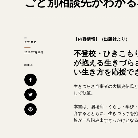
ごと別相談先がわかる
by
【内容情報】（出版社より）
今井 靖之
不登校・ひきこもり
2021年7月18日
が抱える生きづら
SHARE
い生き方を応援で
生きづらさ当事者の大橋史信氏
して執筆。
本書は、居場所・くらし・学び
介するとともに、生きづらさを
族が一歩踏み出すきっかけとなる