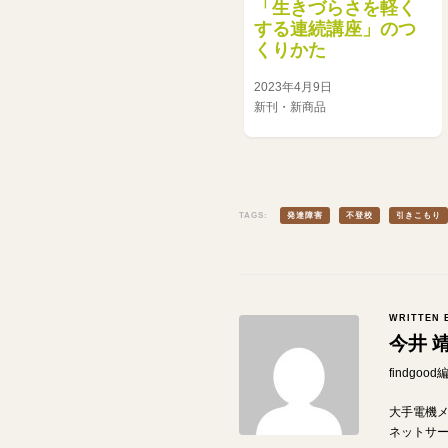
「生きづらさを軽く
する連続講座」のつ
くりかた
2023年4月9日
新刊・新商品
TAGS:
発達障害
不登校
引きこもり
WRITTEN 
今井 
findgo
大手電機
ネットサ