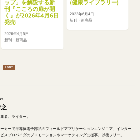
ップ」を解説する新
(健康ライブラリー)
刊『こころの扉が開
2023年6月4日
く』が2026年4月6日
新刊・新商品
発売
2026年4月5日
新刊・新商品
LGBT
BY
靖之
od編集者、ライター。
メーカーで半導体電子部品のフィールドアプリケーションエンジニア、インター
ービスプロバイダのプロモーションやマーケティングに従事。以後フリー。