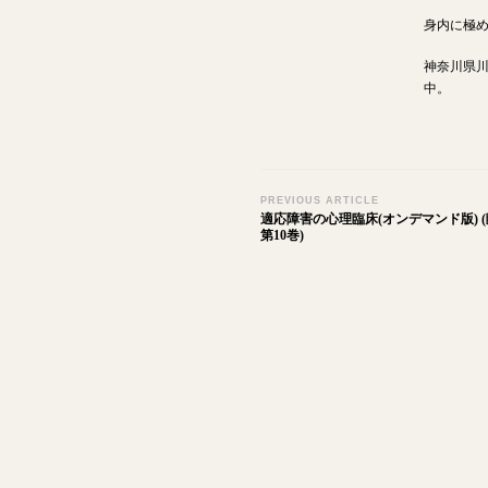
身内に極
神奈川県
中。
Post
PREVIOUS ARTICLE
適応障害の心理臨床(オンデマンド版) 
Navigation
第10巻)