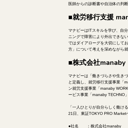
医師からの診断書や自治体の判
■就労移行支援 man
マナビーはITスキルを学び、自
ニングで障害により外出できな
ではダイアローグを大切にして
方」について考えを深めながら
■株式会社manab
マナビーは「働きづらさや生き
と定義し、就労移行支援事業「man
ン就労支援事業「manaby W
ービス事業「manaby TECH
「一人ひとりが自分らしく働ける社
21日、東証TOKYO PRO Mark
●社名 ：株式会社manaby