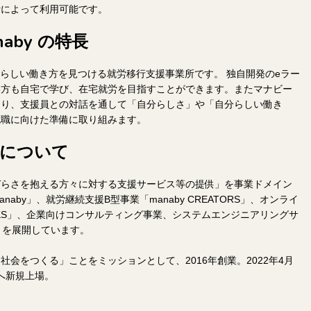
断によって利用可能です。
aby の特長
分らしい働き方を見つける就労移行支援事業所です。 独自開発のeラー
い方も自宅で学び、在宅就労を目指すことができます。またマナビー
おり、支援員との対話を通して「自分らしさ」や「自分らしい働き
就職に向けた準備に取り組みます。
y について
づらさを抱える方々に対する支援サービス等の提供」を事業ドメイン
aby」、就労継続支援B型事業「manaby CREATORS」、オンライ
ORKS」、企業向けコンサルティング事業、システムエンジニアリングサ
NO」を展開しています。
会をつくる」ことをミッションとして、2016年創業。2022年4月
etへ新規上場。