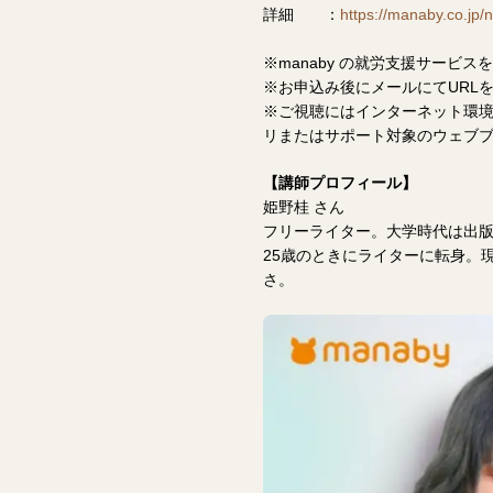
詳細 ：
https://manaby.co.jp
※manaby の就労支援サービ
※お申込み後にメールにてURL
※ご視聴にはインターネット環境
リまたはサポート対象のウェブ
【講師プロフィール】
姫野桂 さん
フリーライター。大学時代は出
25歳のときにライターに転身。
さ。