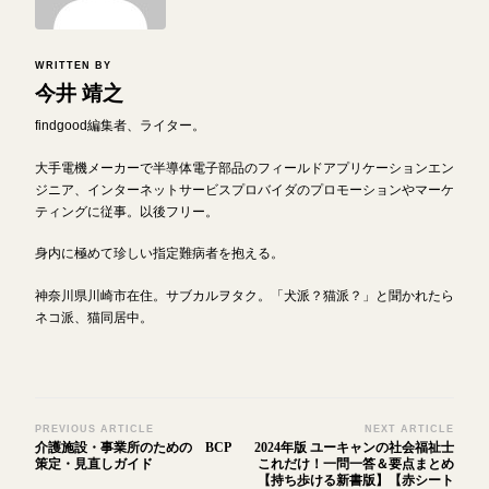
WRITTEN BY
今井 靖之
findgood編集者、ライター。
大手電機メーカーで半導体電子部品のフィールドアプリケーションエン
ジニア、インターネットサービスプロバイダのプロモーションやマーケ
ティングに従事。以後フリー。
身内に極めて珍しい指定難病者を抱える。
神奈川県川崎市在住。サブカルヲタク。「犬派？猫派？」と聞かれたら
ネコ派、猫同居中。
Post
PREVIOUS ARTICLE
NEXT ARTICLE
介護施設・事業所のための BCP
2024年版 ユーキャンの社会福祉士
Navigation
策定・見直しガイド
これだけ！一問一答＆要点まとめ
【持ち歩ける新書版】【赤シート