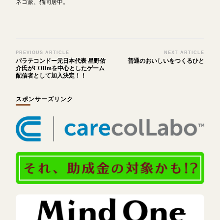
ネコ派、猫同居中。
Post
PREVIOUS ARTICLE
NEXT ARTICLE
パラテコンドー元日本代表 星野佑
普通のおいしいをつくるひと
Navigation
介氏がCODmを中心としたゲーム
配信者として加入決定！！
スポンサーズリンク