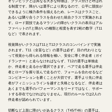
オリンピックとは異なる大きな特徴は、クラス分けと呼ばれ
る制度です。障がいは選手により異なるので、公平に競技が
できるように極力条件を揃えるため、レースはクラスごと、
あるいは隣り合うクラスを合わせた統合クラスで実施されま
す。ロード競技であるマラソンの障がいクラスの表示はアル
ファベットのTと障がいの種類と程度を表す2桁の数字（T11
など）で表されます。
視覚障がいクラスはT11とT12クラスのコンバインドで実施
されます。T11（全盲など）の選手は必ず、目の代わりとな
って視覚から得られる情報を補い、安全に導く伴走者（ガイ
ドランナー）と走らなければならず、T12の選手は単独走
か、伴走者と走るかが選択できます。ペアで走る選手は伴走
者とロープを握り並んで走るので、フォームを合わせるなど
コンビネーションを磨くことが大切です。選手より先に伴走
者がフィニッシュラインを越すと失格となるなど、伴走者は
あくまでも選手のパフォーマンスをリードではなく、サポー
トする存在でなければなりません。現行のルールでは2人の
伴走者が認められています。
切断など上肢に障がいがあるクラス（T45/T46）の選手は、