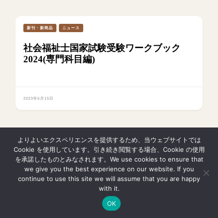
新刊・新商品
ニュース
社会福祉士国家試験受験ワークブック
2024(専門科目編)
2023年6月15日
よりよいエクスペリエンスを提供するため、当ウェブサイトでは
イベント情報
ニュース
新着
Cookie を使用しています。引き続き閲覧する場合、Cookie の使用
を承諾したものとみなされます。We use cookies to ensure that
児童虐待と障害児支援：社会全体で子ど
we give you the best experience on our website. If you
もを守るための読書会が開催、構造的課
continue to use this site we will assume that you are happy
題と連携の重要性を考える
with it.
OK