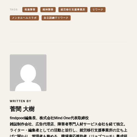
TAGS:
発達障害
精神障害
就労移行支援事業所
リワーク
メンタルヘルスラボ
自立訓練ITリワーク
WRITTEN BY
菅間 大樹
findgood編集長、株式会社Mind One代表取締役
雑誌制作会社、広告代理店、障害者専門人材サービス会社を経て独立。
ライター・編集者としての活動と並行し、就労移行支援事業所の立ち上
げに関わり、管理者も務める。職場適応援助者（ジョブコーチ）養成研