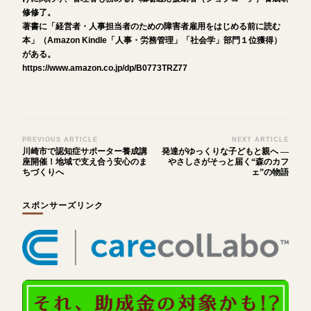
修修了。
著書に「経営者・人事担当者のための障害者雇用をはじめる前に読む
本」（Amazon Kindle「人事・労務管理」「社会学」部門１位獲得）
がある。
https://www.amazon.co.jp/dp/B0773TRZ77
Post
PREVIOUS ARTICLE
NEXT ARTICLE
川崎市で認知症サポーター養成講
発達がゆっくりな子どもと親へ ―
Navigation
座開催！地域で支え合う安心のま
やさしさがそっと届く“森のカフ
ちづくりへ
ェ”の物語
スポンサーズリンク