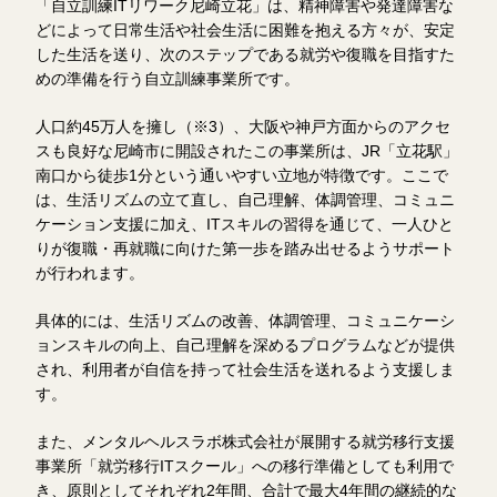
「自立訓練ITリワーク尼崎立花」は、精神障害や発達障害な
どによって日常生活や社会生活に困難を抱える方々が、安定
した生活を送り、次のステップである就労や復職を目指すた
めの準備を行う自立訓練事業所です。
人口約45万人を擁し（※3）、大阪や神戸方面からのアクセ
スも良好な尼崎市に開設されたこの事業所は、JR「立花駅」
南口から徒歩1分という通いやすい立地が特徴です。ここで
は、生活リズムの立て直し、自己理解、体調管理、コミュニ
ケーション支援に加え、ITスキルの習得を通じて、一人ひと
りが復職・再就職に向けた第一歩を踏み出せるようサポート
が行われます。
具体的には、生活リズムの改善、体調管理、コミュニケーシ
ョンスキルの向上、自己理解を深めるプログラムなどが提供
され、利用者が自信を持って社会生活を送れるよう支援しま
す。
また、メンタルヘルスラボ株式会社が展開する就労移行支援
事業所「就労移行ITスクール」への移行準備としても利用で
き、原則としてそれぞれ2年間、合計で最大4年間の継続的な