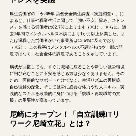
厚生労働省の「令和5年 労働安全衛生調査（実態調査）」に
よると、仕事や職業生活に関して「強い不安、悩み、ストレ
ス」を感じる労働者は82.7%に上ります（※1）。さらに、過
去1年間でメンタルヘルス不調により1か月以上休業した、ま
たは退職した労働者がいた事業所は13.5%に及んでおり
（※2）、この数字はメンタルヘルス不調がもはや一部の問
題ではなく、社会全体の課題であることを示しています。
病状が回復しても、すぐに職場に戻ることや新しい就労環境
に飛び込むことに不安を感じる方は少なくありません。その
ため、医療的なサポートだけでなく、生活リズムの再構築、
自己理解の深化、そして就労に必要な体力や対人スキル、実
践的なスキルを段階的に身につける「復職・再就職前の支
援」の重要性が高まっています。
尼崎にオープン！「自立訓練ITリ
ワーク尼崎立花」とは？