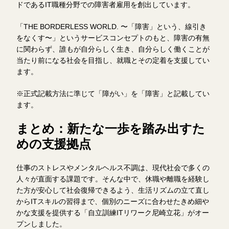
ドであるIT職種分野での障害者雇用を創出しています。
「THE BORDERLESS WORLD. 〜「障害」という、線引き
をなくす〜」というサービスコンセプトのもと、障害の有無
に関わらず、誰もが自分らしく生き、自分らしく働くことが
当たり前になる社会を目指し、就職とその定着を支援してい
ます。
※正式記載方法に準じて「障がい」を「障害」と記載してい
ます。
まとめ：新たな一歩を踏み出すた
めの支援拠点
仕事のストレスやメンタルヘルス不調は、現代社会で多くの
人々が直面する課題です。そんな中で、休職や離職を経験し
た方が安心して社会復帰できるよう、生活リズムの立て直し
からITスキルの習得まで、個別のニーズに合わせたきめ細や
かな支援を提供する「自立訓練ITリワーク尼崎立花」がオー
プンしました。