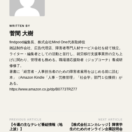
WRITTEN BY
菅間 大樹
findgood編集長、株式会社Mind One代表取締役
雑誌制作会社、広告代理店、障害者専門人材サービス会社を経て独立。
ライター・編集者としての活動と並行し、就労移行支援事業所の立ち上
げに関わり、管理者も務める。職場適応援助者（ジョブコーチ）養成研
修修了。
著書に「経営者・人事担当者のための障害者雇用をはじめる前に読む
本」（Amazon Kindle「人事・労務管理」「社会学」部門１位獲得）が
ある。
https://www.amazon.co.jp/dp/B0773TRZ77
Post
PREVIOUS ARTICLE
NEXT ARTICLE
【今週の主なテレビ番組情報（地
【株式会社エンカレッジ】障害学
Navigation
上波）】
生のためのオンライン企業説明会