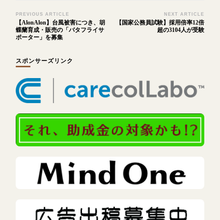
Post
PREVIOUS ARTICLE
NEXT ARTICLE
【AlonAlon】台風被害につき、胡
【国家公務員試験】採用倍率12倍
Navigation
蝶蘭育成・販売の「バタフライサ
超の3104人が受験
ポーター」を募集
スポンサーズリンク