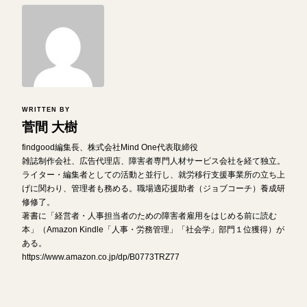
WRITTEN BY
菅間 大樹
findgood編集長、株式会社Mind One代表取締役
雑誌制作会社、広告代理店、障害者専門人材サービス会社を経て独立。
ライター・編集者としての活動と並行し、就労移行支援事業所の立ち上
げに関わり、管理者も務める。職場適応援助者（ジョブコーチ）養成研
修修了。
著書に「経営者・人事担当者のための障害者雇用をはじめる前に読む
本」（Amazon Kindle「人事・労務管理」「社会学」部門１位獲得）が
ある。
https://www.amazon.co.jp/dp/B0773TRZ77