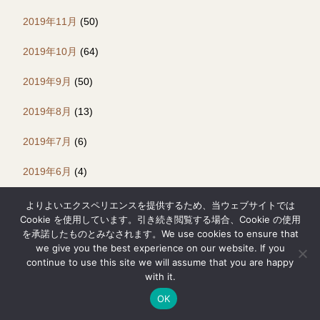
2019年11月
(50)
2019年10月
(64)
2019年9月
(50)
2019年8月
(13)
2019年7月
(6)
2019年6月
(4)
2019年5月
(11)
よりよいエクスペリエンスを提供するため、当ウェブサイトでは
Cookie を使用しています。引き続き閲覧する場合、Cookie の使用
を承諾したものとみなされます。We use cookies to ensure that
we give you the best experience on our website. If you
continue to use this site we will assume that you are happy
with it.
Follow Us!
OK