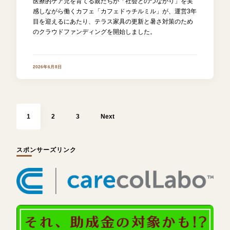
医療的ケア児を育てる親たちが「社会とのつながり」を実
感しながら働くカフェ「カフェドゥチルミル」が、運営3年
目を迎えるにあたり、テラス家具の更新と暑さ対策のため
のクラウドファンディングを開始しました。
2026年6月8日
投
稿
Page
Page
Page
の
1
2
3
Next
ペ
ー
ジ
送
り
スポンサーズリンク